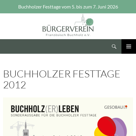
Buchholzer Festtage vom 5. bis zum 7. Juni 2026
Zum
Inhalt
springen
Suchen
Bürgerverein Französisch Buchholz e.V.
PRIMÄR
MENÜ
BUCHHOLZER FESTTAGE
2012