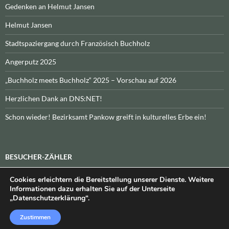
Gedenken an Helmut Jansen
Helmut Jansen
Stadtspaziergang durch Französisch Buchholz
Angerputz 2025
„Buchholz meets Buchholz“ 2025 – Vorschau auf 2026
Herzlichen Dank an DNS:NET!
Schon wieder! Bezirksamt Pankow greift in kulturelles Erbe ein!
BESUCHER-ZÄHLER
Cookies erleichtern die Bereitstellung unserer Dienste. Weitere
Heute:
_
\n\nInsgesamt:
_
Informationen dazu erhalten Sie auf der Unterseite
„Datenschutzerklärung“.
Zustimmen
Datenschutzerklärung
Stolz präsentiert von WordPress