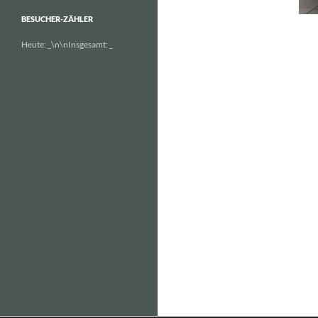
BESUCHER-ZÄHLER
Heute:
_
\n\nInsgesamt:
_