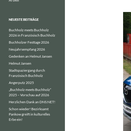
Artikel
NEUESTE BEITRÄGE
Buchholz meets Buchholz
2026 in Französisch Buchholz
Buchholzer Festtage 2026
Neujahrsempfang 2026
Gedenken an Helmut Jansen
Helmut Jansen
Stadtspaziergang durch
Französisch Buchholz
Angerputz 2025
„Buchholz meets Buchholz“
2025 – Vorschau auf 2026
Herzlichen Dank an DNS:NET!
Schon wieder! Bezirksamt
Pankow greift in kulturelles
Erbe ein!