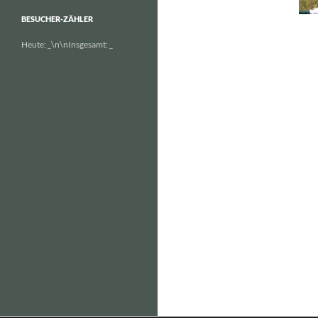
BESUCHER-ZÄHLER
Heute:
_
\n\nInsgesamt:
_