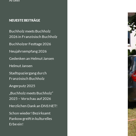
Artikel
NEUESTE BEITRÄGE
Buchholz meets Buchholz
2026 in Französisch Buchholz
Buchholzer Festtage 2026
Neujahrsempfang 2026
Gedenken an Helmut Jansen
Helmut Jansen
Stadtspaziergang durch
Französisch Buchholz
Angerputz 2025
„Buchholz meets Buchholz“
2025 – Vorschau auf 2026
Herzlichen Dank an DNS:NET!
Schon wieder! Bezirksamt
Pankow greift in kulturelles
Erbe ein!