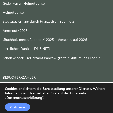
Gedenken an Helmut Jansen
Helmut Jansen
Stadtspaziergang durch Französisch Buchholz
Angerputz 2025
„Buchholz meets Buchholz“ 2025 – Vorschau auf 2026
Herzlichen Dank an DNS:NET!
Schon wieder! Bezirksamt Pankow greift in kulturelles Erbe ein!
BESUCHER-ZÄHLER
Cookies erleichtern die Bereitstellung unserer Dienste. Weitere
Heute:
_
\n\nInsgesamt:
_
Informationen dazu erhalten Sie auf der Unterseite
„Datenschutzerklärung“.
Zustimmen
Datenschutzerklärung
Stolz präsentiert von WordPress