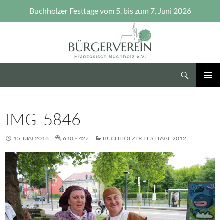
Buchholzer Festtage vom 5. bis zum 7. Juni 2026
Zum
Inhalt
springen
Suchen
Bürgerverein Französisch Buchholz e.V.
PRIMÄR
MENÜ
IMG_5846
15. MAI 2016
640 × 427
BUCHHOLZER FESTTAGE 2012