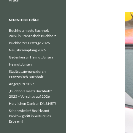
Artikel
NEUESTE BEITRÄGE
Buchholz meets Buchholz
2026 in Französisch Buchholz
Buchholzer Festtage 2026
Neujahrsempfang 2026
Gedenken an Helmut Jansen
Helmut Jansen
Stadtspaziergang durch
Französisch Buchholz
Angerputz 2025
„Buchholz meets Buchholz“
2025 – Vorschau auf 2026
Herzlichen Dank an DNS:NET!
Schon wieder! Bezirksamt
Pankow greift in kulturelles
Erbe ein!