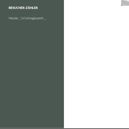
BESUCHER-ZÄHLER
Heute:
_
\n\nInsgesamt:
_