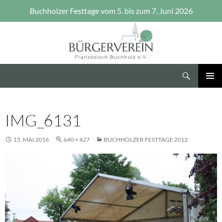
Buchholzer Festtage vom 5. bis zum 7. Juni 2026
Zum
Inhalt
springen
Suchen
Bürgerverein Französisch Buchholz e.V.
PRIMÄR
MENÜ
IMG_6131
15. MAI 2016
640 × 427
BUCHHOLZER FESTTAGE 2012