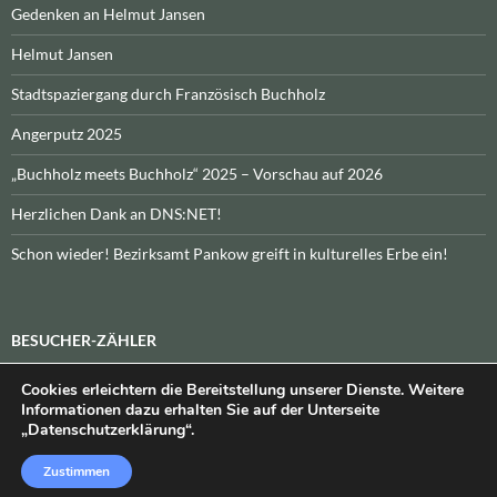
Gedenken an Helmut Jansen
Helmut Jansen
Stadtspaziergang durch Französisch Buchholz
Angerputz 2025
„Buchholz meets Buchholz“ 2025 – Vorschau auf 2026
Herzlichen Dank an DNS:NET!
Schon wieder! Bezirksamt Pankow greift in kulturelles Erbe ein!
BESUCHER-ZÄHLER
Cookies erleichtern die Bereitstellung unserer Dienste. Weitere
Heute:
_
\n\nInsgesamt:
_
Informationen dazu erhalten Sie auf der Unterseite
„Datenschutzerklärung“.
Zustimmen
Datenschutzerklärung
Stolz präsentiert von WordPress