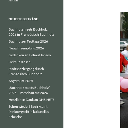
Artikel
NEUESTE BEITRÄGE
Buchholz meets Buchholz
2026 in Französisch Buchholz
Buchholzer Festtage 2026
Neujahrsempfang 2026
Gedenken an Helmut Jansen
Helmut Jansen
Stadtspaziergang durch
Französisch Buchholz
Angerputz 2025
„Buchholz meets Buchholz“
2025 – Vorschau auf 2026
Herzlichen Dank an DNS:NET!
Schon wieder! Bezirksamt
Pankow greift in kulturelles
Erbe ein!