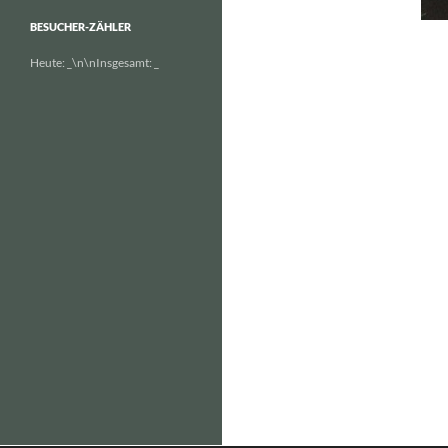
BESUCHER-ZÄHLER
Heute:
_
\n\nInsgesamt:
_