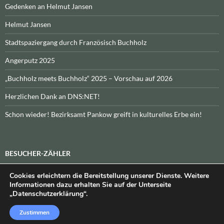
Gedenken an Helmut Jansen
Helmut Jansen
Stadtspaziergang durch Französisch Buchholz
Angerputz 2025
„Buchholz meets Buchholz“ 2025 – Vorschau auf 2026
Herzlichen Dank an DNS:NET!
Schon wieder! Bezirksamt Pankow greift in kulturelles Erbe ein!
BESUCHER-ZÄHLER
Cookies erleichtern die Bereitstellung unserer Dienste. Weitere
Heute:
_
\n\nInsgesamt:
_
Informationen dazu erhalten Sie auf der Unterseite
„Datenschutzerklärung“.
Zustimmen
Datenschutzerklärung
Stolz präsentiert von WordPress