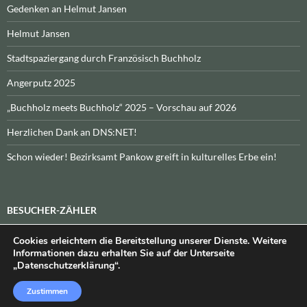
Gedenken an Helmut Jansen
Helmut Jansen
Stadtspaziergang durch Französisch Buchholz
Angerputz 2025
„Buchholz meets Buchholz“ 2025 – Vorschau auf 2026
Herzlichen Dank an DNS:NET!
Schon wieder! Bezirksamt Pankow greift in kulturelles Erbe ein!
BESUCHER-ZÄHLER
Cookies erleichtern die Bereitstellung unserer Dienste. Weitere
Heute:
_
\n\nInsgesamt:
_
Informationen dazu erhalten Sie auf der Unterseite
„Datenschutzerklärung“.
Zustimmen
Datenschutzerklärung
Stolz präsentiert von WordPress