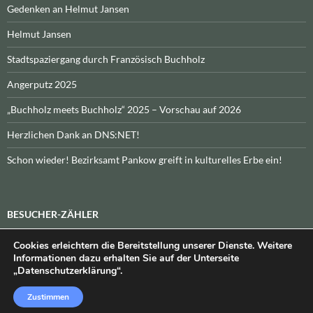
Gedenken an Helmut Jansen
Helmut Jansen
Stadtspaziergang durch Französisch Buchholz
Angerputz 2025
„Buchholz meets Buchholz“ 2025 – Vorschau auf 2026
Herzlichen Dank an DNS:NET!
Schon wieder! Bezirksamt Pankow greift in kulturelles Erbe ein!
BESUCHER-ZÄHLER
Cookies erleichtern die Bereitstellung unserer Dienste. Weitere
Heute:
_
\n\nInsgesamt:
_
Informationen dazu erhalten Sie auf der Unterseite
„Datenschutzerklärung“.
Zustimmen
Datenschutzerklärung
Stolz präsentiert von WordPress