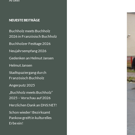
Artikel
NEUESTE BEITRÄGE
Buchholz meets Buchholz
2026 in Französisch Buchholz
Buchholzer Festtage 2026
Neujahrsempfang 2026
Gedenken an Helmut Jansen
Helmut Jansen
Stadtspaziergang durch
Französisch Buchholz
Angerputz 2025
„Buchholz meets Buchholz“
2025 – Vorschau auf 2026
Herzlichen Dank an DNS:NET!
Schon wieder! Bezirksamt
Pankow greift in kulturelles
Erbe ein!