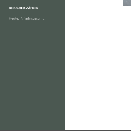
BESUCHER-ZÄHLER
Heute:
_
\n\nInsgesamt:
_