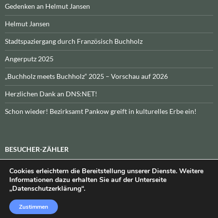
Gedenken an Helmut Jansen
Helmut Jansen
Stadtspaziergang durch Französisch Buchholz
Angerputz 2025
„Buchholz meets Buchholz“ 2025 – Vorschau auf 2026
Herzlichen Dank an DNS:NET!
Schon wieder! Bezirksamt Pankow greift in kulturelles Erbe ein!
BESUCHER-ZÄHLER
Cookies erleichtern die Bereitstellung unserer Dienste. Weitere
Heute:
_
\n\nInsgesamt:
_
Informationen dazu erhalten Sie auf der Unterseite
„Datenschutzerklärung“.
Zustimmen
Datenschutzerklärung
Stolz präsentiert von WordPress