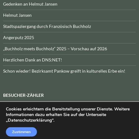
Gedenken an Helmut Jansen
Helmut Jansen
Stadtspaziergang durch Französisch Buchholz
Angerputz 2025
„Buchholz meets Buchholz“ 2025 – Vorschau auf 2026
Herzlichen Dank an DNS:NET!
Schon wieder! Bezirksamt Pankow greift in kulturelles Erbe ein!
BESUCHER-ZÄHLER
Cookies erleichtern die Bereitstellung unserer Dienste. Weitere
Heute:
_
\n\nInsgesamt:
_
Informationen dazu erhalten Sie auf der Unterseite
„Datenschutzerklärung“.
Zustimmen
Datenschutzerklärung
Stolz präsentiert von WordPress