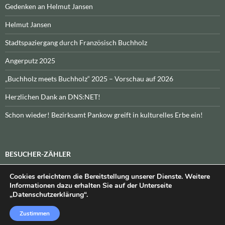
Gedenken an Helmut Jansen
Helmut Jansen
Stadtspaziergang durch Französisch Buchholz
Angerputz 2025
„Buchholz meets Buchholz“ 2025 – Vorschau auf 2026
Herzlichen Dank an DNS:NET!
Schon wieder! Bezirksamt Pankow greift in kulturelles Erbe ein!
BESUCHER-ZÄHLER
Cookies erleichtern die Bereitstellung unserer Dienste. Weitere
Heute:
_
\n\nInsgesamt:
_
Informationen dazu erhalten Sie auf der Unterseite
„Datenschutzerklärung“.
Zustimmen
Datenschutzerklärung
Stolz präsentiert von WordPress