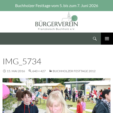
Buchholzer Festtage vom 5. bis zum 7. Juni 2026
Zum
Inhalt
springen
Suchen
Bürgerverein Französisch Buchholz e.V.
PRIMÄR
MENÜ
IMG_5734
15. MAI 2016
640 × 427
BUCHHOLZER FESTTAGE 2012