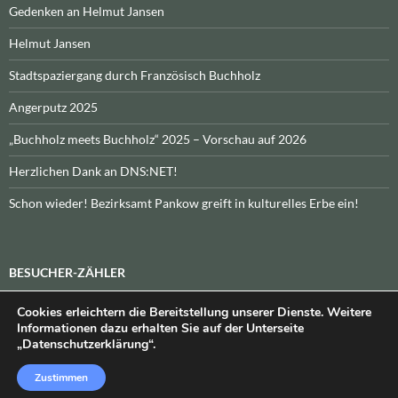
Gedenken an Helmut Jansen
Helmut Jansen
Stadtspaziergang durch Französisch Buchholz
Angerputz 2025
„Buchholz meets Buchholz“ 2025 – Vorschau auf 2026
Herzlichen Dank an DNS:NET!
Schon wieder! Bezirksamt Pankow greift in kulturelles Erbe ein!
BESUCHER-ZÄHLER
Cookies erleichtern die Bereitstellung unserer Dienste. Weitere
Heute:
_
\n\nInsgesamt:
_
Informationen dazu erhalten Sie auf der Unterseite
„Datenschutzerklärung“.
Zustimmen
Datenschutzerklärung
Stolz präsentiert von WordPress