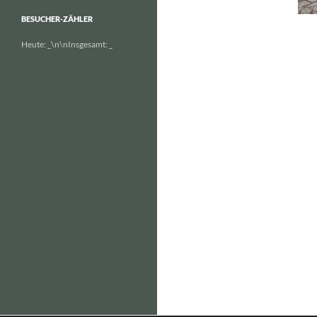
BESUCHER-ZÄHLER
Heute:
_
\n\nInsgesamt:
_