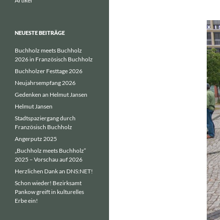
Artikel
NEUESTE BEITRÄGE
Buchholz meets Buchholz
2026 in Französisch Buchholz
Buchholzer Festtage 2026
Neujahrsempfang 2026
Gedenken an Helmut Jansen
Helmut Jansen
Stadtspaziergang durch
Französisch Buchholz
Angerputz 2025
„Buchholz meets Buchholz“
2025 – Vorschau auf 2026
Herzlichen Dank an DNS:NET!
Schon wieder! Bezirksamt
Pankow greift in kulturelles
Erbe ein!