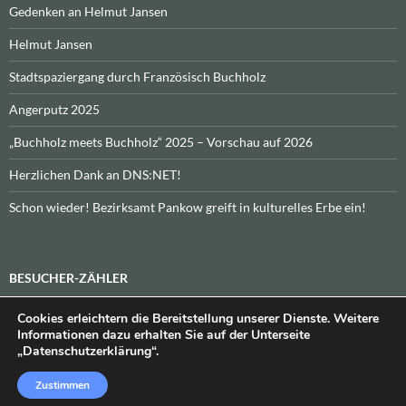
Gedenken an Helmut Jansen
Helmut Jansen
Stadtspaziergang durch Französisch Buchholz
Angerputz 2025
„Buchholz meets Buchholz“ 2025 – Vorschau auf 2026
Herzlichen Dank an DNS:NET!
Schon wieder! Bezirksamt Pankow greift in kulturelles Erbe ein!
BESUCHER-ZÄHLER
Cookies erleichtern die Bereitstellung unserer Dienste. Weitere
Heute:
_
\n\nInsgesamt:
_
Informationen dazu erhalten Sie auf der Unterseite
„Datenschutzerklärung“.
Zustimmen
Datenschutzerklärung
Stolz präsentiert von WordPress