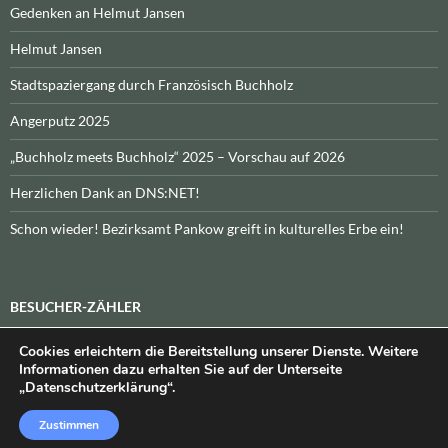
Gedenken an Helmut Jansen
Helmut Jansen
Stadtspaziergang durch Französisch Buchholz
Angerputz 2025
„Buchholz meets Buchholz“ 2025 – Vorschau auf 2026
Herzlichen Dank an DNS:NET!
Schon wieder! Bezirksamt Pankow greift in kulturelles Erbe ein!
BESUCHER-ZÄHLER
Cookies erleichtern die Bereitstellung unserer Dienste. Weitere
Heute:
_
\n\nInsgesamt:
_
Informationen dazu erhalten Sie auf der Unterseite
„Datenschutzerklärung“.
Zustimmen
Datenschutzerklärung
Stolz präsentiert von WordPress