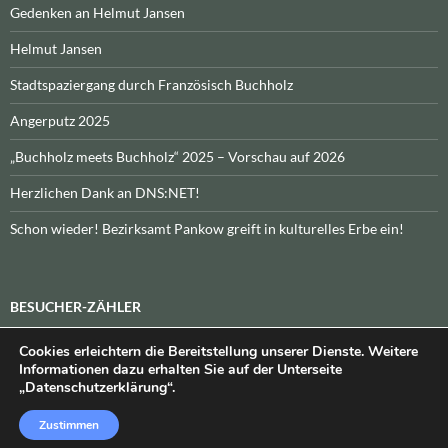
Gedenken an Helmut Jansen
Helmut Jansen
Stadtspaziergang durch Französisch Buchholz
Angerputz 2025
„Buchholz meets Buchholz“ 2025 – Vorschau auf 2026
Herzlichen Dank an DNS:NET!
Schon wieder! Bezirksamt Pankow greift in kulturelles Erbe ein!
BESUCHER-ZÄHLER
Cookies erleichtern die Bereitstellung unserer Dienste. Weitere
Heute:
_
\n\nInsgesamt:
_
Informationen dazu erhalten Sie auf der Unterseite
„Datenschutzerklärung“.
Zustimmen
Datenschutzerklärung
Stolz präsentiert von WordPress