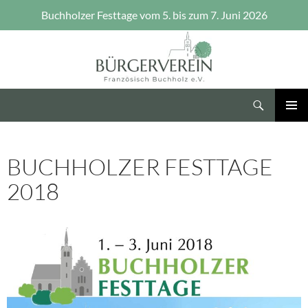
Buchholzer Festtage vom 5. bis zum 7. Juni 2026
Zum
Inhalt
springen
Suchen
Bürgerverein Französisch Buchholz e.V.
PRIMÄR
MENÜ
BUCHHOLZER FESTTAGE
2018