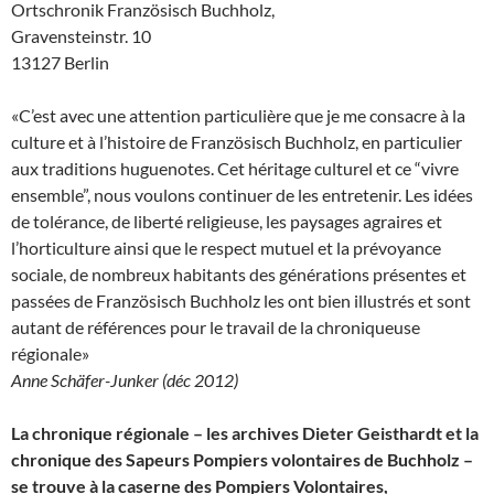
Ortschronik Französisch Buchholz,
Gravensteinstr. 10
13127 Berlin
«C’est avec une attention particulière que je me consacre à la
culture et à l’histoire de Französisch Buchholz, en particulier
aux traditions huguenotes. Cet héritage culturel et ce “vivre
ensemble”, nous voulons continuer de les entretenir. Les idées
de tolérance, de liberté religieuse, les paysages agraires et
l’horticulture ainsi que le respect mutuel et la prévoyance
sociale, de nombreux habitants des générations présentes et
passées de Französisch Buchholz les ont bien illustrés et sont
autant de références pour le travail de la chroniqueuse
régionale»
Anne Schäfer-Junker (déc 2012)
La chronique régionale – les archives Dieter Geisthardt et la
chronique des Sapeurs Pompiers volontaires de Buchholz –
se trouve à la caserne des Pompiers Volontaires,