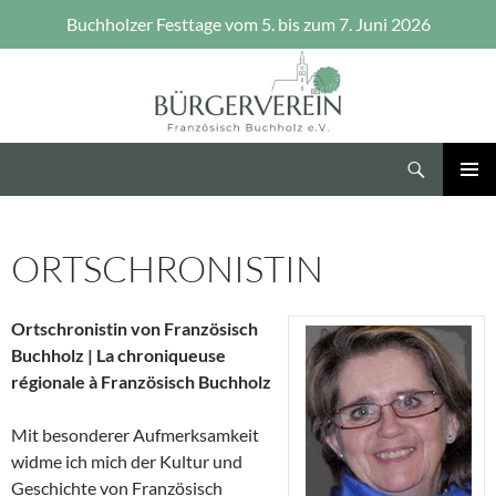
Buchholzer Festtage vom 5. bis zum 7. Juni 2026
Zum
Inhalt
springen
Suchen
Bürgerverein Französisch Buchholz e.V.
PRIMÄR
MENÜ
ORTSCHRONISTIN
Ortschronistin von Französisch
Buchholz |
La chroniqueuse
régionale à Französisch Buchholz
Mit besonderer Aufmerksamkeit
widme ich mich der Kultur und
Geschichte von Französisch