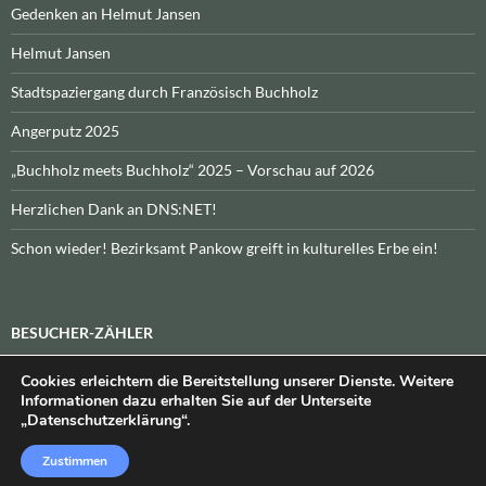
Gedenken an Helmut Jansen
Helmut Jansen
Stadtspaziergang durch Französisch Buchholz
Angerputz 2025
„Buchholz meets Buchholz“ 2025 – Vorschau auf 2026
Herzlichen Dank an DNS:NET!
Schon wieder! Bezirksamt Pankow greift in kulturelles Erbe ein!
BESUCHER-ZÄHLER
Cookies erleichtern die Bereitstellung unserer Dienste. Weitere
Heute:
_
\n\nInsgesamt:
_
Informationen dazu erhalten Sie auf der Unterseite
„Datenschutzerklärung“.
Zustimmen
Datenschutzerklärung
Stolz präsentiert von WordPress