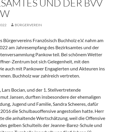
KSAMTES UND DER BVV
OW
2022
BÜRGERVEREIN
s Bürgervereins Französisch Buchholz e.V. nahm am
022 am Jahresempfang des Bezirksamtes und der
etenversammlung Pankow teil. Bei schönem Wetter
ffner-Zentrum bot sich Gelegenheit, mit den
wie auch mit Pankower Engagierten und Akteuren ins
men. Buchholz war zahlreich vertreten.
 Lars Bocian, und der 1. Stellvertretende
lmut Jansen, durften insbesondere der ehemaligen
ldung, Jugend und Familie, Sandra Scheeres, dafür
e 2016 die Schulbauoffensive angestoßen hatte. Herr
te die anhaltende Wertschätzung, weil die Offensive
 des gelben Schulteils der Jeanne-Barez-Schule und