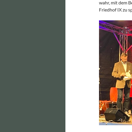
wahr, mit dem B
Friedhof IX zu s