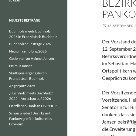
BEZIR
Artikel
PANK
NEUESTE BEITRÄGE
13. SEPTEMBER 
Buchholz meets Buchholz
2026 in Französisch Buchholz
Der Vorstand de
Buchholzer Festtage 2026
12. September 2
Neujahrsempfang 2026
Bezirksverordn
Gedenken an Helmut Jansen
im Sebastian-Ha
Helmut Jansen
Ortspolitikern 
Stadtspaziergang durch
Gespräch zu kom
Französisch Buchholz
Angerputz 2025
Der Vorsitzende,
„Buchholz meets Buchholz“
2025 – Vorschau auf 2026
Vorsitzende, He
Herzlichen Dank an DNS:NET!
Senatorin für Bi
Schon wieder! Bezirksamt
danken, dass si
Pankow greift in kulturelles
Jansen bekräftig
Erbe ein!
die Erweiterung