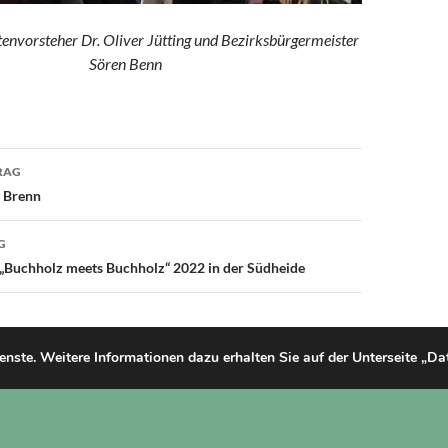
envorsteher Dr. Oliver Jütting und Bezirksbürgermeister
Sören Benn
avigation
RAG
r Brenn
G
 „Buchholz meets Buchholz“ 2022 in der Südheide
ienste. Weitere Informationen dazu erhalten Sie auf der Unterseite „D