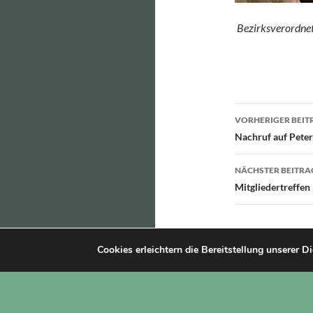
Bezirksverordnet
Beitragsn
VORHERIGER BEIT
Nachruf auf Pete
NÄCHSTER BEITRA
Mitgliedertreffen
Cookies erleichtern die Bereitstellung unserer D