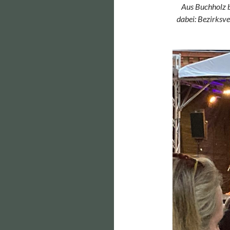
Aus Buchholz b
dabei: Bezirksv