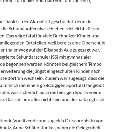
iteren Turnhalle innerhalb von fünf Jahren (!)
e Dank ist der Aktualität geschuldet, denn der
ll die Schulbauoffensive schieben, vielleicht kürzen
len. Das wäre fatal für viele Buchholzer Kinder und
mliegenden Ortsteilen, weil bereits eine Oberschule
enthaler Weg auf der Elisabeth Aue zugesagt war.
egrierte Sekundarschule (ISS) mit gymnasialer
lde begonnen werden, könnten bei gleichem Tempo
lerweiterung die jüngst eingeschulten Kinder nach
asse dorthin wechseln. Zudem war zugesagt, dass die
kömmlich mit einem großzügigen Sportplatzangebot
olle, was sicherlich auch die hiesigen Sportvereine
e. Das soll nun alles nicht sein und deshalb regt sich
retende Vorsitzende und zugleich Ortschronistin von
hholz, Anne Schäfer-Junker, nahm die Gelegenheit