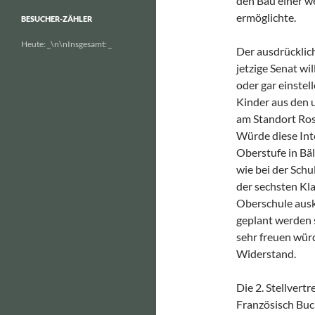
den Bau einer we
ermöglichte.
BESUCHER-ZÄHLER
Heute:
_
\n\nInsgesamt:
_
Der ausdrücklich
jetzige Senat wi
oder gar einstel
Kinder aus den u
am Standort Ros
Würde diese Int
Oberstufe in Bä
wie bei der Schu
der sechsten Kl
Oberschule aus
geplant werden s
sehr freuen würd
Widerstand.
Die 2. Stellvert
Französisch Buc