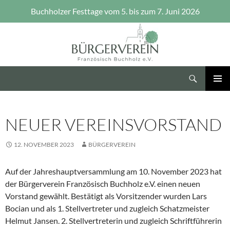
Buchholzer Festtage vom 5. bis zum 7. Juni 2026
Zum
Inhalt
springen
Suchen
Bürgerverein Französisch Buchholz e.V.
PRIMÄR
MENÜ
NEUER VEREINSVORSTAND
12. NOVEMBER 2023
BÜRGERVEREIN
Auf der Jahreshauptversammlung am 10. November 2023 hat
der Bürgerverein Französisch Buchholz e.V. einen neuen
Vorstand gewählt. Bestätigt als Vorsitzender wurden Lars
Bocian und als 1. Stellvertreter und zugleich Schatzmeister
Helmut Jansen. 2. Stellvertreterin und zugleich Schriftführerin