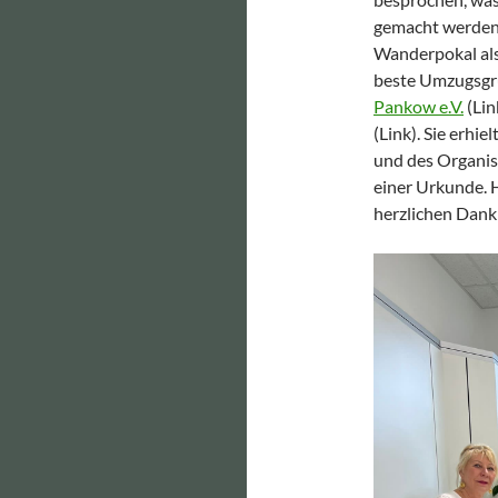
gemacht werden 
Wanderpokal als
beste Umzugsgru
Pankow e.V.
(Lin
(Link). Sie erhi
und des Organisa
einer Urkunde. 
herzlichen Dank 