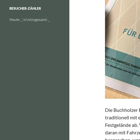
BESUCHER-ZÄHLER
Heute:
_
\n\nInsgesamt:
_
Die Buchholzer 
traditionell mi
Festgelände ab
daran mit Fahrz
besprochen, was 