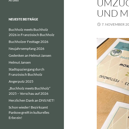
UMZUG
Artikel
ND MI
NEUESTE BEITRÄGE
7. NOVEMBER 2
Buchholz meets Buchholz
2026 in Französisch Buchholz
Buchholzer Festtage 2026
Neujahrsempfang 2026
Gedenken an Helmut Jansen
Helmut Jansen
Stadtspaziergang durch
Französisch Buchholz
Angerputz 2025
„Buchholz meets Buchholz“
2025 – Vorschau auf 2026
Herzlichen Dank an DNS:NET!
Schon wieder! Bezirksamt
Pankow greift in kulturelles
Erbe ein!