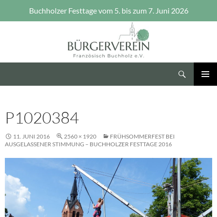
Buchholzer Festtage vom 5. bis zum 7. Juni 2026
Zum
Inhalt
springen
Suchen
Bürgerverein Französisch Buchholz e.V.
PRIMÄR
MENÜ
P1020384
11. JUNI 2016
2560 × 1920
FRÜHSOMMERFEST BEI
AUSGELASSENER STIMMUNG – BUCHHOLZER FESTTAGE 2016