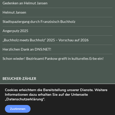
Gedenken an Helmut Jansen
Helmut Jansen
Stadtspaziergang durch Französisch Buchholz
Angerputz 2025
„Buchholz meets Buchholz“ 2025 – Vorschau auf 2026
Herzlichen Dank an DNS:NET!
Schon wieder! Bezirksamt Pankow greift in kulturelles Erbe ein!
BESUCHER-ZÄHLER
Cookies erleichtern die Bereitstellung unserer Dienste. Weitere
Heute:
_
\n\nInsgesamt:
_
Informationen dazu erhalten Sie auf der Unterseite
„Datenschutzerklärung“.
Zustimmen
Datenschutzerklärung
Stolz präsentiert von WordPress