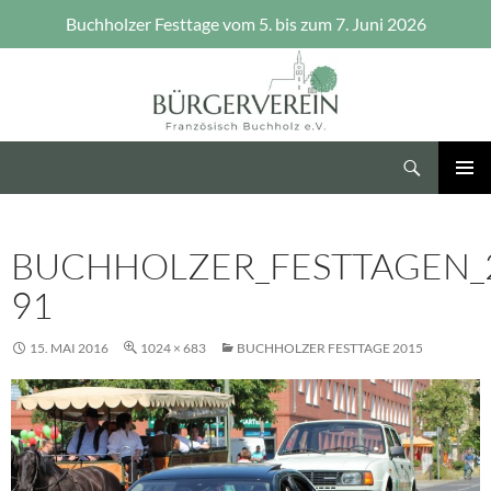
Buchholzer Festtage vom 5. bis zum 7. Juni 2026
Zum
Inhalt
springen
Suchen
Bürgerverein Französisch Buchholz e.V.
PRIMÄR
MENÜ
BUCHHOLZER_FESTTAGEN_2
91
15. MAI 2016
1024 × 683
BUCHHOLZER FESTTAGE 2015