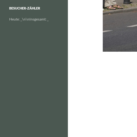
BESUCHER-ZÄHLER
Heute:
_
\n\nInsgesamt:
_