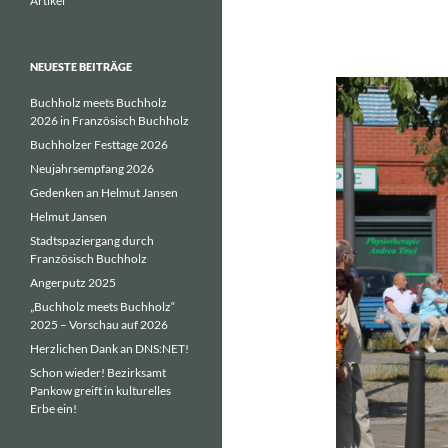
Artikel
NEUESTE BEITRÄGE
Buchholz meets Buchholz
2026 in Französisch Buchholz
Buchholzer Festtage 2026
Neujahrsempfang 2026
Gedenken an Helmut Jansen
Helmut Jansen
Stadtspaziergang durch
Französisch Buchholz
Angerputz 2025
„Buchholz meets Buchholz“
2025 – Vorschau auf 2026
Herzlichen Dank an DNS:NET!
Schon wieder! Bezirksamt
Pankow greift in kulturelles
Erbe ein!