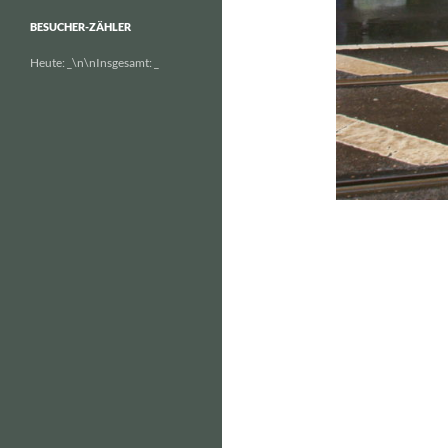
BESUCHER-ZÄHLER
Heute:
_
\n\nInsgesamt:
_