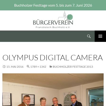
Buchholzer Festtage vom 5. bis zum 7. Juni 2026
Zum
Inhalt
springen
Suchen
Bürgerverein Französisch Buchholz e.V.
PRIMÄR
MENÜ
OLYMPUS DIGITAL CAMERA
15. MAI 2016
1789 × 1342
BUCHHOLZER FESTTAGE 2013