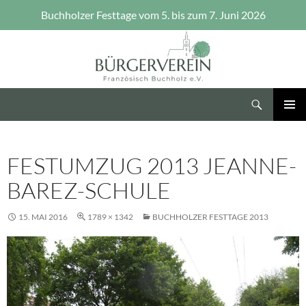
Buchholzer Festtage vom 5. bis zum 7. Juni 2026
Zum
Inhalt
springen
Suchen
Bürgerverein Französisch Buchholz e.V.
PRIMÄR
MENÜ
FESTUMZUG 2013 JEANNE-
BAREZ-SCHULE
15. MAI 2016
1789 × 1342
BUCHHOLZER FESTTAGE 2013