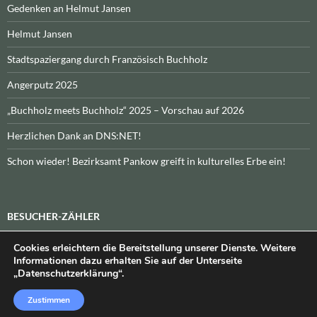
Gedenken an Helmut Jansen
Helmut Jansen
Stadtspaziergang durch Französisch Buchholz
Angerputz 2025
„Buchholz meets Buchholz“ 2025 – Vorschau auf 2026
Herzlichen Dank an DNS:NET!
Schon wieder! Bezirksamt Pankow greift in kulturelles Erbe ein!
BESUCHER-ZÄHLER
Cookies erleichtern die Bereitstellung unserer Dienste. Weitere
Heute:
_
\n\nInsgesamt:
_
Informationen dazu erhalten Sie auf der Unterseite
„Datenschutzerklärung“.
Zustimmen
Datenschutzerklärung
Stolz präsentiert von WordPress