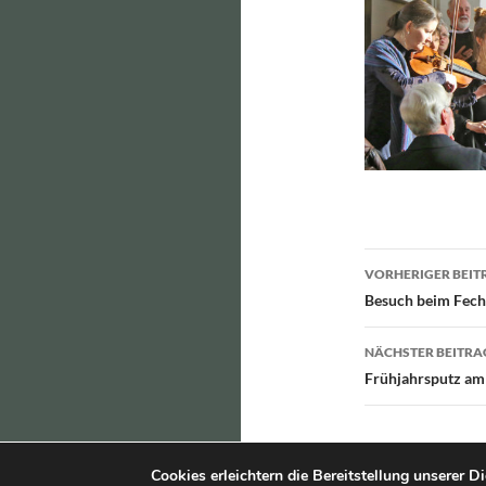
Beitragsn
VORHERIGER BEIT
Besuch beim Fec
NÄCHSTER BEITRA
Frühjahrsputz a
Cookies erleichtern die Bereitstellung unserer D