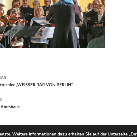
avigation
RAG
htturnier „WEISSER BÄR VON BERLIN“
G
m Amtshaus
ienste. Weitere Informationen dazu erhalten Sie auf der Unterseite „D