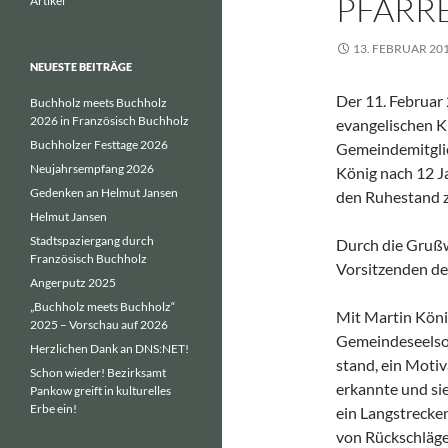
PFARR
Artikel
13. FEBRUAR 20
NEUESTE BEITRÄGE
Der 11. Februar 
Buchholz meets Buchholz
2026 in Französisch Buchholz
evangelischen K
Buchholzer Festtage 2026
Gemeindemitgli
Neujahrsempfang 2026
König nach 12 J
Gedenken an Helmut Jansen
den Ruhestand z
Helmut Jansen
Stadtspaziergang durch
Durch die Gruß
Französisch Buchholz
Vorsitzenden de
Angerputz 2025
„Buchholz meets Buchholz“
Mit Martin König
2025 – Vorschau auf 2026
Gemeindeseelsor
Herzlichen Dank an DNS:NET!
stand, ein Motiv
Schon wieder! Bezirksamt
erkannte und si
Pankow greift in kulturelles
Erbe ein!
ein Langstrecken
von Rückschläge