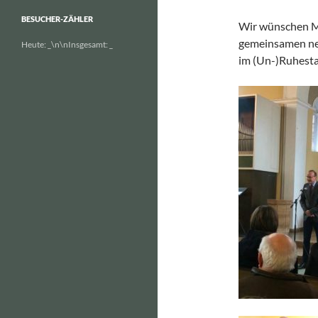
BESUCHER-ZÄHLER
Wir wünschen Ma
gemeinsamen neu
Heute:
_
\n\nInsgesamt:
_
im (Un-)Ruhest