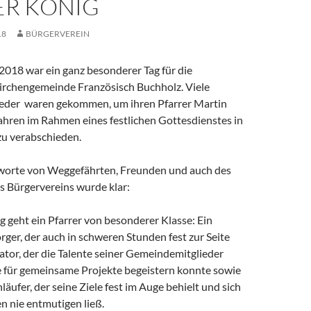
ER KÖNIG
18
BÜRGERVEREIN
2018 war ein ganz besonderer Tag für die
irchengemeinde Französisch Buchholz. Viele
eder waren gekommen, um ihren Pfarrer Martin
ahren im Rahmen eines festlichen Gottesdienstes in
u verabschieden.
worte von Weggefährten, Freunden und auch des
s Bürgervereins wurde klar:
 geht ein Pfarrer von besonderer Klasse: Ein
ger, der auch in schweren Stunden fest zur Seite
ator, der die Talente seiner Gemeindemitglieder
e für gemeinsame Projekte begeistern konnte sowie
läufer, der seine Ziele fest im Auge behielt und sich
n nie entmutigen ließ.