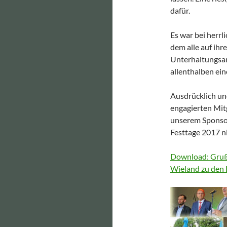
dafür.
Es war bei herrl
dem alle auf ih
Unterhaltungsan
allenthalben ei
Ausdrücklich und
engagierten Mit
unserem Sponsor
Festtage 2017 
Download: Gruß
Wieland zu den