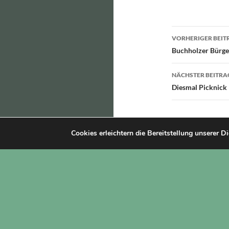
Beitragsn
VORHERIGER BEIT
Buchholzer Bürge
NÄCHSTER BEITRA
Diesmal Picknick
Cookies erleichtern die Bereitstellung unserer D