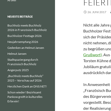
FEIERT
Artikel
26. JUNI 2017
NEUESTE BEITRÄGE
Nicht alle Jahre
Buchholz meets Buchholz
2026 in Französisch Buchholz
Buchholzer Festt
Buchholzer Festtage 2026
sich der Präsid
Neujahrsempfang 2026
nicht nehmen, d
Gedenken an Helmut Jansen
zu begrüßen und
Helmut Jansen
Grußwort)
. Aus
Stadtspaziergang durch
Torsten Kühne d
Französisch Buchholz
Jubiläum gratul
Angerputz 2025
ausdrücklich da
„Buchholz meets Buchholz“
2025 – Vorschau auf 2026
In Anwesenheit 
Herzlichen Dank an DNS:NET!
„Französisch Bu
Schon wieder! Bezirksamt
des Bürgerverei
Pankow greift in kulturelles
Erbe ein!
vorgestellt. Be
der Realisierung