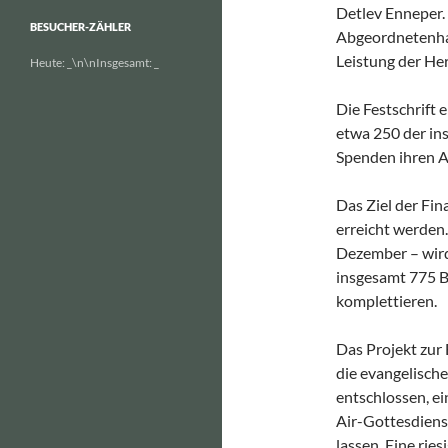
Detlev Enneper.
BESUCHER-ZÄHLER
Abgeordnetenhau
Leistung der He
Heute:
_
\n\nInsgesamt:
_
Die Festschrift 
etwa 250 der in
Spenden ihren 
Das Ziel der Fi
erreicht werden
Dezember – wird
insgesamt 775 B
komplettieren.
Das Projekt zur
die evangelisch
entschlossen, e
Air-Gottesdien
lassen. Eine rie