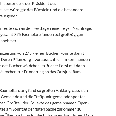
 Insbesondere der Präsident des
ses würdigte das Büchlein und die besondere
rausgeber.
erfreute sich an den Festtagen einer regen Nachfrage;
sgesamt 775 Exemplare fanden bei großzügigen
Abnehmer.
nanzierung von 275 kleinen Buchen konnte damit
. Deren Pflanzung – voraussichtlich im kommenden
 das Buchenwäldchen im Bucher Forst mit dann
äumchen zur Erinnerung an das Ortsjubiläum
 Baumpflanzung fand so großen Anklang, dass sich
e Gemeinde und die Treffpunktgemeinde spontan
inen Großteil der Kollekte des gemeinsamen Open-
stes am Sonntag der guten Sache zukommen zu
sige Überraschung für die Initiatoren! Herzlichen Dank