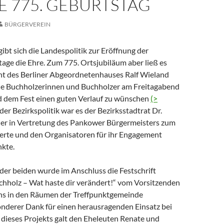
E 775. GEBURTSTAG
BÜRGERVEREIN
 gibt sich die Landespolitik zur Eröffnung der
age die Ehre. Zum 775. Ortsjubiläum aber ließ es
ent des Berliner Abgeordnetenhauses Ralf Wieland
ie Buchholzerinnen und Buchholzer am Freitagabend
 dem Fest einen guten Verlauf zu wünschen
(>
 der Bezirkspolitik war es der Bezirksstadtrat Dr.
er in Vertretung des Pankower Bürgermeisters zum
ierte und den Organisatoren für ihr Engagement
nkte.
der beiden wurde im Anschluss die Festschrift
chholz – Wat haste dir verändert!“ vom Vorsitzenden
ns in den Räumen der Treffpunktgemeinde
sonderer Dank für einen herausragenden Einsatz bei
 dieses Projekts galt den Eheleuten Renate und