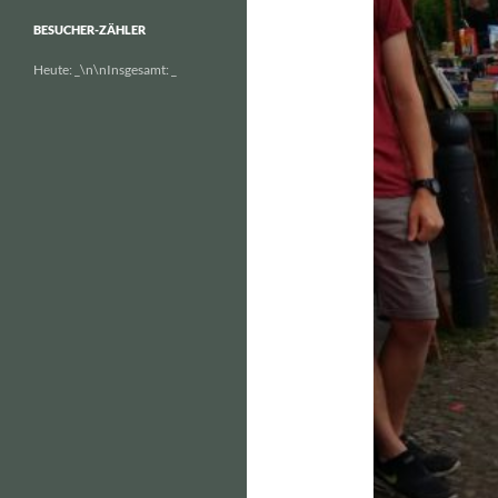
BESUCHER-ZÄHLER
Heute:
_
\n\nInsgesamt:
_