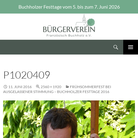
Buchholzer Festtage vom 5. bis zum 7. Juni 2026
Zum
Inhalt
springen
Suchen
Bürgerverein Französisch Buchholz e.V.
PRIMÄR
MENÜ
P1020409
11. JUNI 2016
2560 × 1920
FRÜHSOMMERFEST BEI
AUSGELASSENER STIMMUNG – BUCHHOLZER FESTTAGE 2016