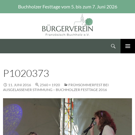
Buchholzer Festtage vom 5. bis zum 7. Juni 2026
Zum
Inhalt
springen
Suchen
Bürgerverein Französisch Buchholz e.V.
PRIMÄR
MENÜ
P1020373
11. JUNI 2016
2560 × 1920
FRÜHSOMMERFEST BEI
AUSGELASSENER STIMMUNG – BUCHHOLZER FESTTAGE 2016