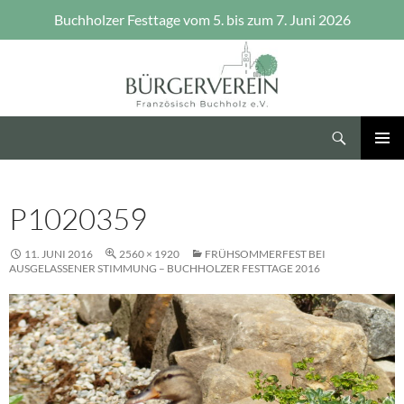
Buchholzer Festtage vom 5. bis zum 7. Juni 2026
Zum
Inhalt
springen
Suchen
Bürgerverein Französisch Buchholz e.V.
PRIMÄR
MENÜ
P1020359
11. JUNI 2016
2560 × 1920
FRÜHSOMMERFEST BEI
AUSGELASSENER STIMMUNG – BUCHHOLZER FESTTAGE 2016