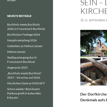
SEIN –
Artikel
KIRCH
NEUESTE BEITRÄGE
11. SEPTEMBER 
Buchholz meets Buchholz
2026 in Französisch Buchholz
Buchholzer Festtage 2026
Neujahrsempfang 2026
Gedenken an Helmut Jansen
Helmut Jansen
Stadtspaziergang durch
Französisch Buchholz
Angerputz 2025
„Buchholz meets Buchholz“
2025 – Vorschau auf 2026
Herzlichen Dank an DNS:NET!
Schon wieder! Bezirksamt
Pankow greift in kulturelles
Der Dorfkirche
Erbe ein!
Denkmals aufs 