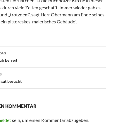
testen Dorfkirchen ist die Buchholzer Kirche in dieser
es durch viele Zeiten geschafft. Immer wieder gab es
nd „trotzdem“, sagt Herr Obermann am Ende seines
e ein pittoreskes, malerisches Gebäude“.
avigation
RAG
ub befreit
G
 gut besucht
NEN KOMMENTAR
eldet
sein, um einen Kommentar abzugeben.