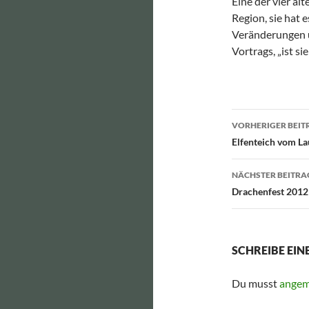
Eine der vier äl
Region, sie hat 
Veränderungen u
Vortrags, „ist si
Beitragsn
VORHERIGER BEIT
Elfenteich vom La
NÄCHSTER BEITRA
Drachenfest 2012
SCHREIBE EI
Du musst
angem