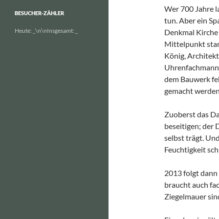
Wer 700 Jahre la
BESUCHER-ZÄHLER
tun. Aber ein S
Heute:
_
\n\nInsgesamt:
_
Denkmal Kirche 
Mittelpunkt stan
König, Architek
Uhrenfachmann 
dem Bauwerk fehl
gemacht werden 
Zuoberst das Da
beseitigen; der 
selbst trägt. Un
Feuchtigkeit sch
2013 folgt dann
braucht auch fa
Ziegelmauer sin