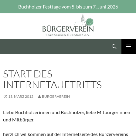
Buchholzer Festtage vom 5. bis zum 7. Juni 2026
Zum
Inhalt
springen
Suchen
Bürgerverein Französisch Buchholz e.V.
PRIMÄR
MENÜ
START DES
INTERNETAUFTRITTS
13. MÄRZ 2012
BÜRGERVEREIN
Liebe Buchholzerinnen und Buchholzer, liebe Mitbürgerinnen
und Mitbürger,
herzlich willkommen auf der Internetseite des Bürgervereins