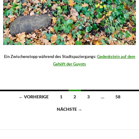
Ein Zwischenstopp während des Stadtspaziergangs:
Gedenkstein auf dem
Gehöft der Guyots
Beitragsnavigation
← VORHERIGE
1
2
3
…
58
NÄCHSTE →