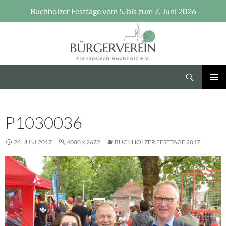
Buchholzer Festtage vom 5. bis zum 7. Juni 2026
Zum
Inhalt
springen
Suchen
Bürgerverein Französisch Buchholz e.V.
PRIMÄR
MENÜ
P1030036
26. JUNI 2017
4000 × 2672
BUCHHOLZER FESTTAGE 2017