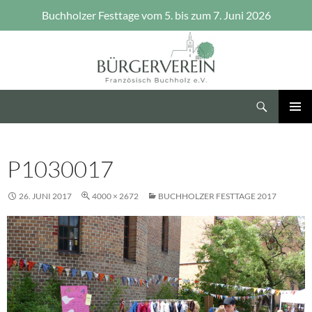
Buchholzer Festtage vom 5. bis zum 7. Juni 2026
Zum
Inhalt
springen
Suchen
Bürgerverein Französisch Buchholz e.V.
PRIMÄR
MENÜ
P1030017
26. JUNI 2017
4000 × 2672
BUCHHOLZER FESTTAGE 2017